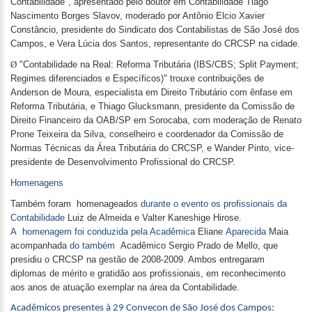
Contabilidade", apresentado pelo doutor em Contabilidade Tiago
Nascimento Borges Slavov, moderado por Antônio Elcio Xavier
Constâncio, presidente do Sindicato dos Contabilistas de São José dos
Campos, e Vera Lúcia dos Santos, representante do CRCSP na cidade.
Ø
"Contabilidade na Real: Reforma Tributária (IBS/CBS; Split Payment;
Regimes diferenciados e Específicos)" trouxe contribuições de
Anderson de Moura, especialista em Direito Tributário com ênfase em
Reforma Tributária, e Thiago Glucksmann, presidente da Comissão de
Direito Financeiro da OAB/SP em Sorocaba, com moderação de Renato
Prone Teixeira da Silva, conselheiro e coordenador da Comissão de
Normas Técnicas da Área Tributária do CRCSP, e Wander Pinto, vice-
presidente de Desenvolvimento Profissional do CRCSP.
Homenagens
Também foram homenageados
durante o evento os profissionais da
Contabilidade
Luiz de Almeida e Valter Kaneshige Hirose
.
A
homenagem foi conduzida pela Acadêmica
Eliane
Aparecida
Maia
acompanhada
do também
Acadêmico Sergio Prado de Mello, que
presidiu o CRCSP na gestão de 2008-2009. Ambos entregaram
diplomas de mérito e gratidão aos profissionais, em reconhecimento
aos anos de atuação exemplar na área da Contabilidade.
Acadêmicos presentes à 29 Convecon de São José dos Campos: