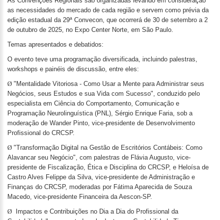
As Convenções Regionais são organizadas levando em consideração
as necessidades do mercado de cada região e servem como prévia da
edição estadual da 29ª Convecon, que ocorrerá de 30 de setembro a 2
de outubro de 2025, no Expo Center Norte, em São Paulo.
Temas apresentados e debatidos:
O evento teve uma programação diversificada, incluindo palestras,
workshops e painéis de discussão, entre eles:
Ø
"Mentalidade Vitoriosa - Como Usar a Mente para Administrar seus
Negócios, seus Estudos e sua Vida com Sucesso", conduzido pelo
especialista em Ciência do Comportamento, Comunicação e
Programação Neurolinguística (PNL), Sérgio Enrique Faria, sob a
moderação de Wander Pinto, vice-presidente de Desenvolvimento
Profissional do CRCSP.
Ø
"Transformação Digital na Gestão de Escritórios Contábeis: Como
Alavancar seu Negócio", com palestras de Flávia Augusto, vice-
presidente de Fiscalização, Ética e Disciplina do CRCSP, e Heloísa de
Castro Alves Felippe da Silva, vice-presidente de Administração e
Finanças do CRCSP, moderadas por Fátima Aparecida de Souza
Macedo, vice-presidente Financeira da Aescon-SP.
Ø
Impactos e Contribuições no Dia a Dia do Profissional da