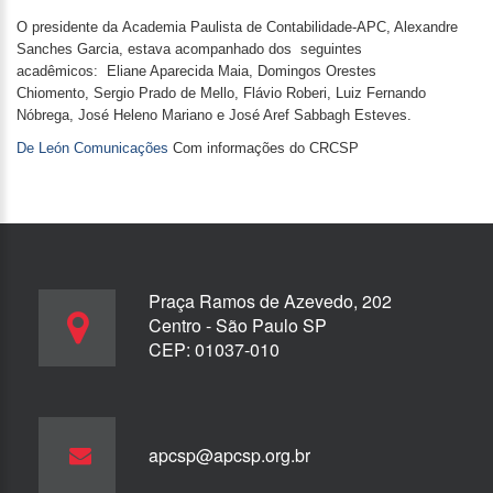
O presidente da Academia Paulista de Contabilidade-APC, Alexandre
Sanches Garcia, estava acompanhado dos seguintes
acadêmicos: Eliane Aparecida Maia, Domingos Orestes
Chiomento, Sergio Prado de Mello, Flávio Roberi, Luiz Fernando
Nóbrega, José Heleno Mariano e José Aref Sabbagh Esteves.
De León Comunicações
Com informações do CRCSP
Praça Ramos de Azevedo, 202
Centro - São Paulo SP
CEP: 01037-010
apcsp@apcsp.org.br