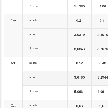
5,1280
4,06
12 meses
0,21
-0,14
Ago
no mês
3,0819
2,8010
no ano
5,0543
3,7079
12 meses
0,52
0,48
Set
no mês
3,6180
3,2944
no ano
5,0961
4,0911
12 meses
0,03
0,61
Out
no mês