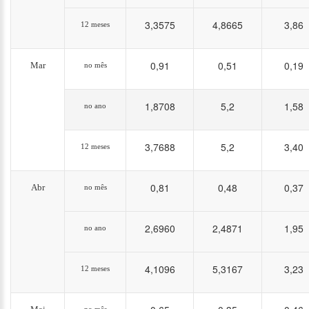
3,3575
4,8665
3,86
12 meses
0,91
0,51
0,19
Mar
no mês
1,8708
5,2
1,58
no ano
3,7688
5,2
3,40
12 meses
0,81
0,48
0,37
Abr
no mês
2,6960
2,4871
1,95
no ano
4,1096
5,3167
3,23
12 meses