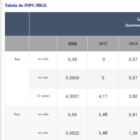
Tabela do INPC/IBGE
Í
(Institu
2026
2025
2024
0,39
0
0,57
Jan
no mês
0,3900
0
0,57
no ano
4,3031
4,17
3,82
12 meses
0,56
0,81
Fev
1,48
no mês
0,9522
1,38
1,48
no ano