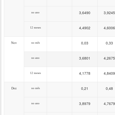
3,6490
3,9245
no ano
4,4902
4,6006
12 meses
0,03
0,33
Nov
no mês
3,6801
4,2675
no ano
4,1778
4,8409
12 meses
0,21
0,48
Dez
no mês
3,8979
4,7679
no ano