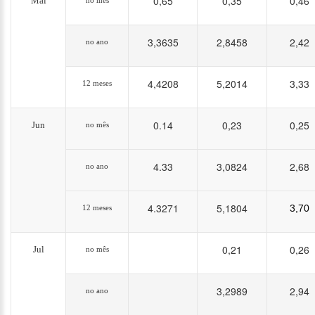
0,65
0,35
0,46
Mai
no mês
3,3635
2,8458
2,42
no ano
4,4208
5,2014
3,33
12 meses
0.14
0,23
0,25
Jun
no mês
4.33
3,0824
2,68
no ano
4.3271
5,1804
3,70
12 meses
0,21
0,26
Jul
no mês
3,2989
2,94
no ano