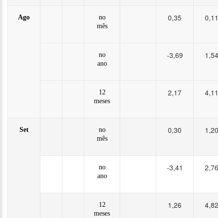
0,35
0,1
Ago
no
mês
-3,69
1,5
no
ano
2,17
4,1
12
meses
0,30
1,2
Set
no
mês
-3,41
2,7
no
ano
1,26
4,8
12
meses