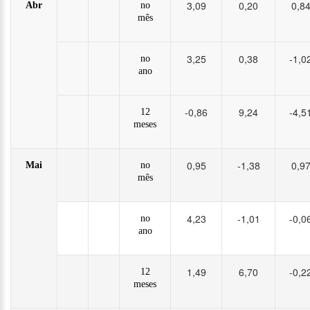
3,09
0,20
0,8
Abr
no
mês
3,25
0,38
-1,0
no
ano
-0,86
9,24
-4,5
12
meses
0,95
-1,38
0,9
Mai
no
mês
4,23
-1,01
-0,0
no
ano
1,49
6,70
-0,2
12
meses