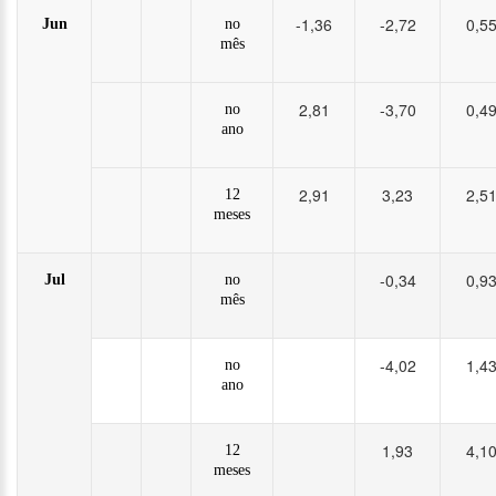
-1,36
-2,72
0,5
Jun
no
mês
2,81
-3,70
0,4
no
ano
2,91
3,23
2,5
12
meses
-0,34
0,9
Jul
no
mês
-4,02
1,4
no
ano
1,93
4,1
12
meses