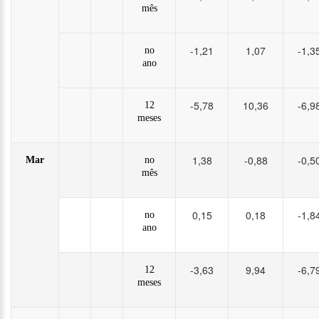
mês
-1,21
1,07
-1,3
no
ano
-5,78
10,36
-6,9
12
meses
1,38
-0,88
-0,5
Mar
no
mês
0,15
0,18
-1,8
no
ano
-3,63
9,94
-6,7
12
meses