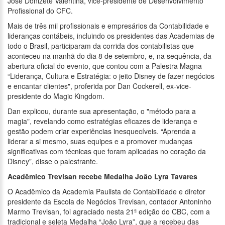
José Donizete Valentina, vice-presidente de Desenvolvimento
Profissional do CFC.
Mais de três mil profissionais e empresários da Contabilidade e
lideranças contábeis, incluindo os presidentes das Academias de
todo o Brasil, participaram da corrida dos contabilistas que
aconteceu na manhã do dia 8 de setembro, e, na sequência, da
abertura oficial do evento, que contou com a Palestra Magna
“Liderança, Cultura e Estratégia: o jeito Disney de fazer negócios
e encantar clientes", proferida por Dan Cockerell, ex-vice-
presidente do Magic Kingdom.
Dan explicou, durante sua apresentação, o "método para a
magia", revelando como estratégias eficazes de liderança e
gestão podem criar experiências inesquecíveis. “Aprenda a
liderar a si mesmo, suas equipes e a promover mudanças
significativas com técnicas que foram aplicadas no coração da
Disney”, disse o palestrante.
Acadêmico Trevisan recebe Medalha João Lyra Tavares
O Acadêmico da Academia Paulista de Contabilidade e diretor
presidente da Escola de Negócios Trevisan, contador Antoninho
Marmo Trevisan, foi agraciado nesta 21ª edição do CBC, com a
tradicional e seleta Medalha “João Lyra”, que a recebeu das