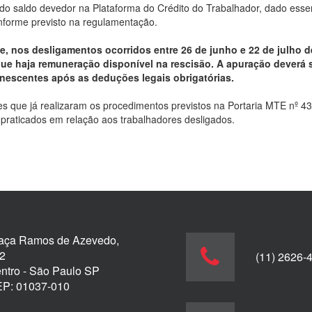
a do saldo devedor na Plataforma do Crédito do Trabalhador, dado ess
nforme previsto na regulamentação.
ue, nos desligamentos ocorridos entre 26 de junho e 22 de julho
ue haja remuneração disponível na rescisão. A apuração deverá 
escentes após as deduções legais obrigatórias.
que já realizaram os procedimentos previstos na Portaria MTE nº 43
á praticados em relação aos trabalhadores desligados.
aça Ramos de Azevedo,
2
(11) 2626-
ntro - São Paulo SP
P: 01037-010